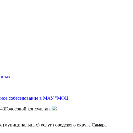
анных
ьное собеседование в МАУ "МФЦ"
-43
Голосовой консультант
 (муниципальных) услуг городского округа Самара