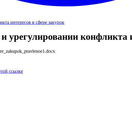
кта интересов в сфере закупок
и урегулировании конфликта и
ere_zakupok_pravlenoe1.docx
этой ссылке